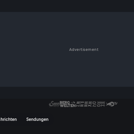
Advertisement
om Verein Frauen + Arbeit
e Auswege
itte Frau im Alter armutsgefäh
hrichten
Sendungen