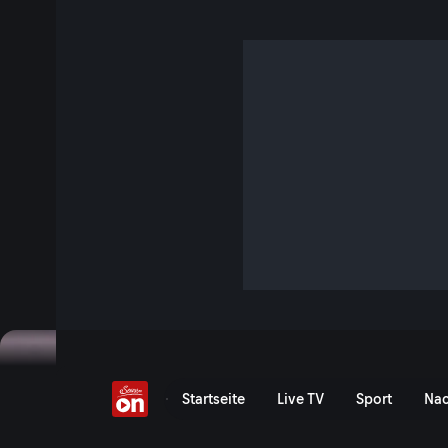
Altersarmut bei Frauen
7 Min. · Servus um 3
Mit 15 Euro pro Tag überleben: Expertin Andrea Kirchtag v
erklärt Ursachen der Altersarmut von Frauen und möglich
Jetzt ansehen
Serie anzeigen
Altersarmut: Warum jede dr
Startseite
Live TV
Sport
Nac