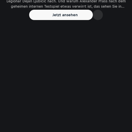
Legionär Dejan Ljubicic nach. Und warum Alexander Prass nach dem
geheimen internen Testspiel etwas verwirrt ist, das sehen Sie in
unserem ÖFB-Update aus Santa Barbara.
Jetzt ansehen