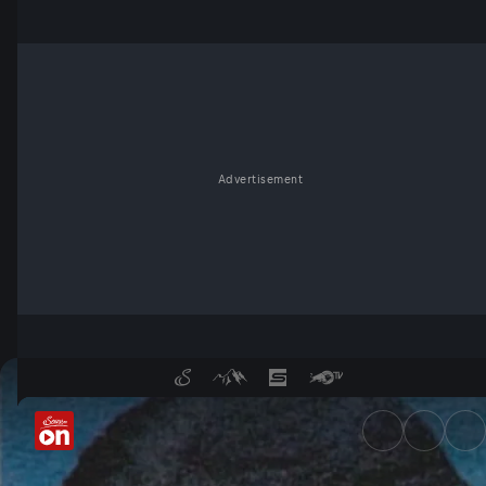
Advertisement
Amokläufe - ServusTV On