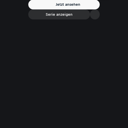
Moderator Hans Martin Paar: Gerichtspsychiaterin Dr. Sigrun
Jetzt ansehen
Roßmanith - sie versucht, das Unfassbare aus psychologischer Sicht
einzuordnen.
Serie anzeigen