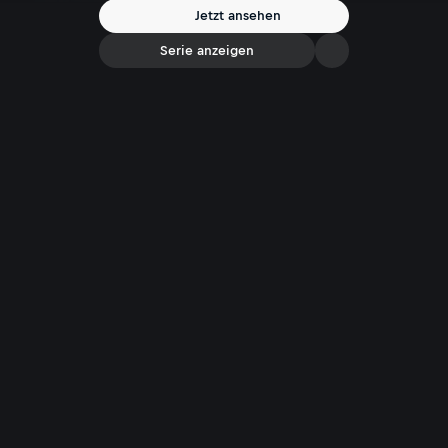
einer absoluten Männerdomäne durchsetzen, als Chefin eines
Jetzt ansehen
bekannten Eisenwaren-Geschäfts. Eine leidenschaftliche
Liebesgeschichte zweier starker Typen zwischen Holz und Eisen.
Serie anzeigen