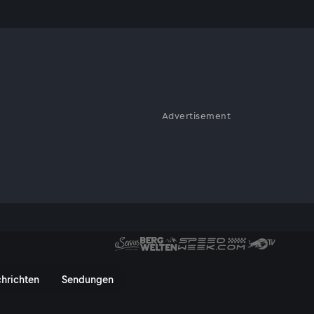
t Trump dem
Advertisement
ert!"
ump dem Image? - ServusTV On
hrichten
Sendungen