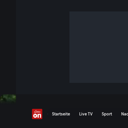
USA-Jubiläum: Schade
Image?
4 Min. · Der Pragmaticus
Herfried Münkler: "Trump hat das Ansehen der USA ramponi
Jetzt ansehen
Serie anzeigen
USA-Jubiläum: Schadet Tr
Startseite
Live TV
Sport
Nac