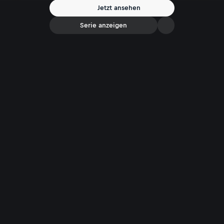
Dokumentation beleuchtet zudem die Geschichte der Flying Bulls und
Jetzt ansehen
lässt die Piloten auch von ihren Kindheitsträumen und der Faszination
des Fliegens erzählen.
Serie anzeigen