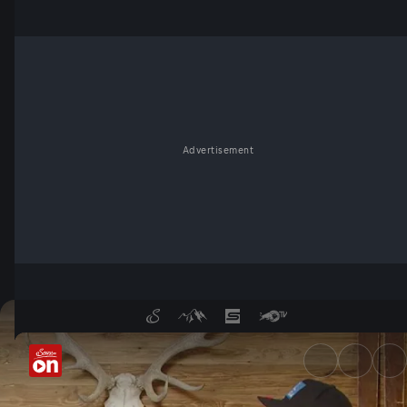
Advertisement
„Wer bin i Oida?" Summe den