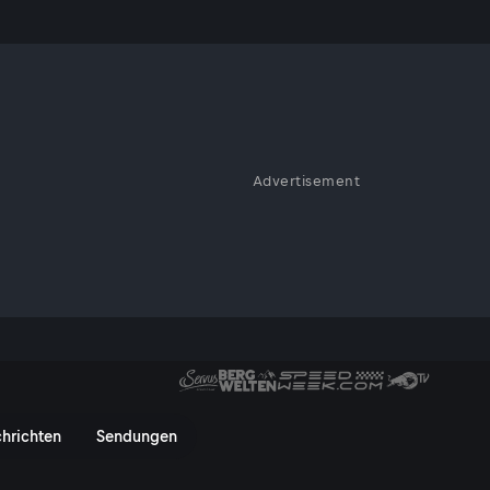
Advertisement
nschheit
hheit - ServusTV On
hrichten
Sendungen