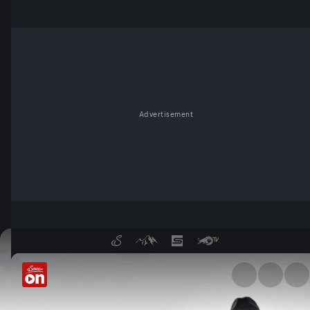
Advertisement
Lasst’s ma’s schee griaßn! - 