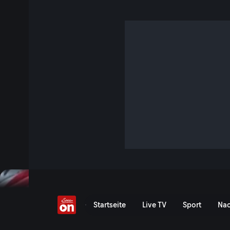
Tracklap: Valencia
3 Min. · MotoGP World Championship
Aufsteigen und Ohren anlegen: Eine Runde Onboard mit S
auf dem Circuit Ricardo Tormo in Valencia/Spanien!
Jetzt ansehen
Zu den Event-Details
Tracklap: Onboard mit Ale
Startseite
Live TV
Sport
Nac