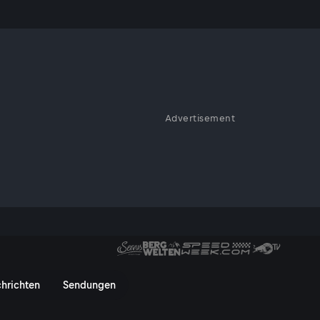
Advertisement
ervusTV-Experte Alex Hofmann
x Hofmann in Valencia - Servu
hrichten
Sendungen