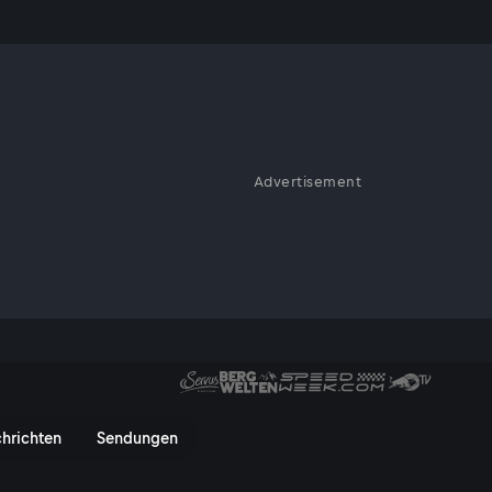
Advertisement
1
ServusTV On
hrichten
Sendungen