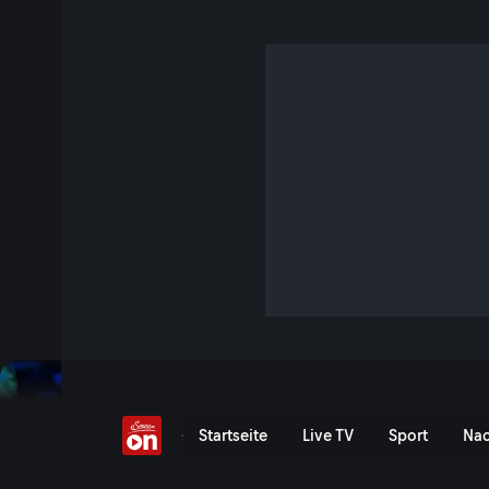
Premier Padel: Milan P
Vergangenes Event
Event-Serie anzeigen
Premier Padel: Milan P1 - 
Startseite
Live TV
Sport
Nac