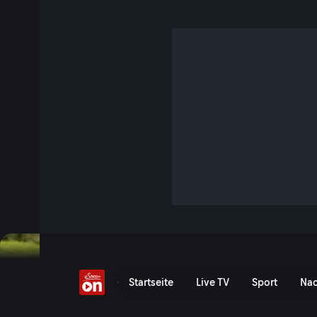
Paradies Bergsee
S4 E22 · 7 Min. · Heimatbilder
Der Duisitzkarsee in den Niederen Tauern bei Schladming is
auf 1.600 Meter.
Serie anzeigen
Paradies Bergsee - Servus
Startseite
Live TV
Sport
Nac