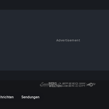
Advertisement
t ein einzigartiges Seejuwel
TV On
hrichten
Sendungen