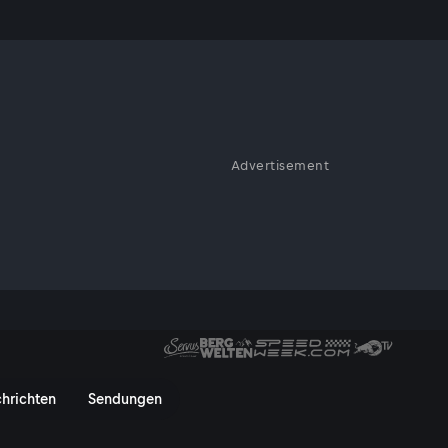
n Berg
Advertisement
Legende! Ein Rennen, bei dem
chbar bleibt...
0 Starter gegen einen Berg - S
hrichten
Sendungen