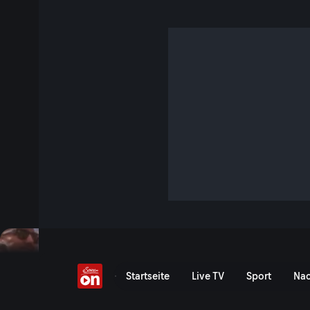
500 Starter gegen eine
4 Min. · Red Bull Erzbergrodeo
Das Red Bull Erzbergrodeo ist Staub, Schmerz, Lärm und 
schon der Start Mut verlangt - und das Ziel für viele unerrei
Jetzt ansehen
Zu den Event-Details
Red Bull Erzbergrodeo: 50
Startseite
Live TV
Sport
Nac