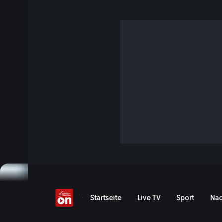
Quizmaster | Folge 53
S10 E53 · 32 Min. · Quizmaster
Wer sich den Fragen von Moderator Andreas Moravec stellt
Freitag bis zu 5000.- Euro abräumen. Vier Herausforderer 
Wissensgebieten gegen den Quizmaster anzutreten und ihn
Zuschauer können via App mitspielen und jeden Freitag d
Jetzt ansehen
Serie anzeigen
Quizmaster | Folge 53 - S
Startseite
Live TV
Sport
Nac