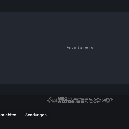
Advertisement
, kann täglich von Montag bis
haben die Chance, in fünf
 vom Thron zu stoßen. Die
en „Jackpot“ gewinnen.
ervusTV On
hrichten
Sendungen