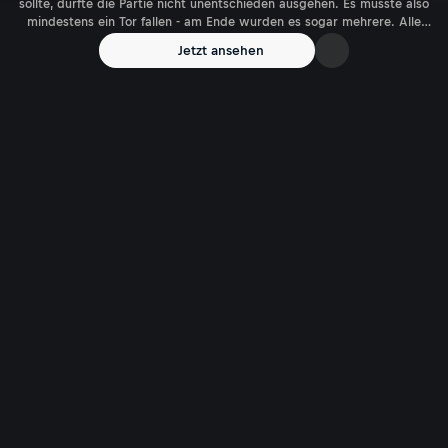
sollte, durfte die Partie nicht unentschieden ausgehen. Es musste also
mindestens ein Tor fallen - am Ende wurden es sogar mehrere. Alle
Highlights im Video!
Jetzt ansehen