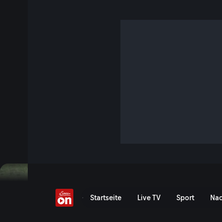
Tour de France
Event-Serie anzeigen
Tour de France - ServusTV
Startseite
Live TV
Sport
Nac