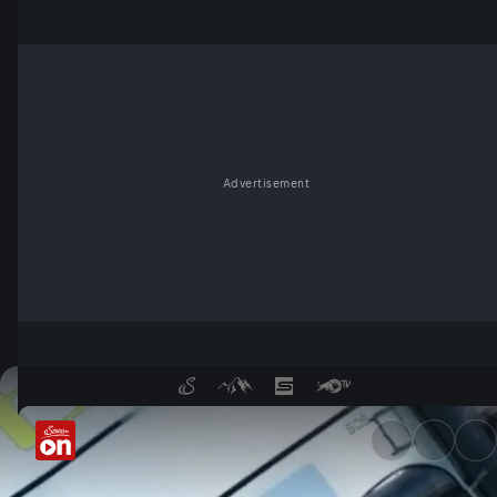
Advertisement
Wingfoil-Debütant - ServusT