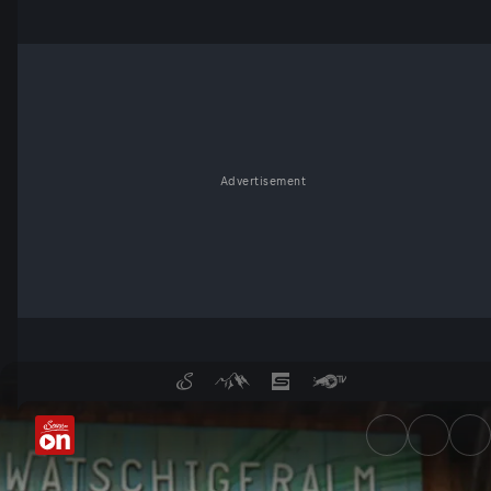
Advertisement
Almsommer - ServusTV On