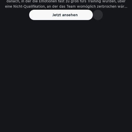
danach, in der die Emotionen fast zu groß fürs Training wurden, über
eine Nicht-Qualifikation, an der das Team womöglich zerbrochen wäre,
und über seinen Freund David Alaba - "die größte Persönlichkeit, die
Jetzt ansehen
ich im Fußball je kennengelernt habe" - über all das spricht "Gregerl"
in diesem Interview.