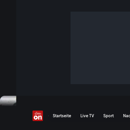
LKW rutscht in Haus
2 Min. · Servus am Abend
Nach einem erneuten Wintereinbruch kommt ein LKW von der
Wohnhaus. Neben diesem Vorfall werden weitere wetterbe
Jetzt ansehen
Serie anzeigen
LKW rutscht in Haus - Ser
Startseite
Live TV
Sport
Nac