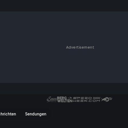
Advertisement
 Straße ab und prallt in ein
dingte Unfälle gemeldet.
vusTV On
hrichten
Sendungen