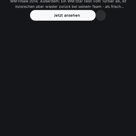
WM-Finale 2014. Außerdem: Ein WM-Star reist vom Turnier ab, ist
inzwischen aber wieder zurück bei seinem Team - als frisch
gebackener Papa. Jan-Age Fjörtoft und Steffen Freund sprechen am
Jetzt ansehen
Frühstückstisch über die spannendsten, kuriosesten WM-Themen -
einfach über das „das Gelbe vom Ei“ der Fußball-WM!