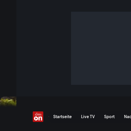
Spektakuläre Kletterste
9 Min. · Bergwelten
Eine Reise durch Österreichs majestätische Berglandschaft
Klettersteige.
Jetzt ansehen
Serie anzeigen
Die 5 spektakulärsten Klet
Startseite
Live TV
Sport
Nac