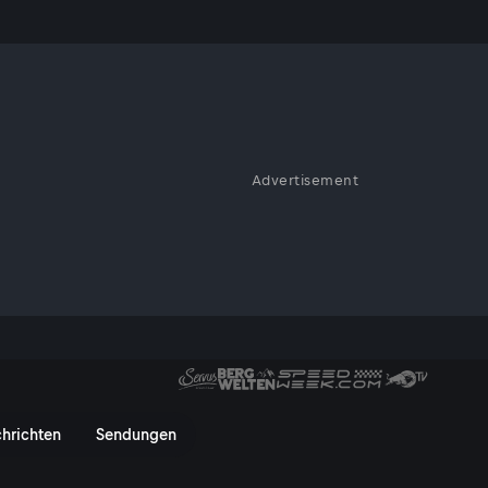
ige
Advertisement
 und ihre einzigartigen
tersteige Österreichs - Servus
hrichten
Sendungen