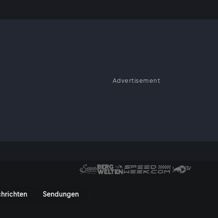
?
Advertisement
sche hinaus. Nicht zuletzt
 italienischen Mafia.
 ServusTV On
hrichten
Sendungen