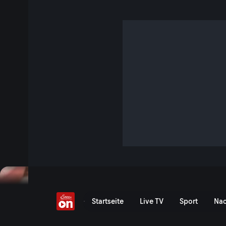
Heilpflanze Artischocke
4 Min. · TM Wissen
Die Artischocke hat viele Facetten – weit über das Kulinari
deshalb ist sie zur österreichischen Arzneipflanze des Jahres gekürt worden. Ihre
Geschichte reicht von alten Heilgärten bis in die Kreise der
Jetzt ansehen
Serie anzeigen
Heilpflanze Artischocke? -
Startseite
Live TV
Sport
Nac