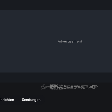
Advertisement
gen Szenen von Rennen 1 der
ServusTV On
hrichten
Sendungen