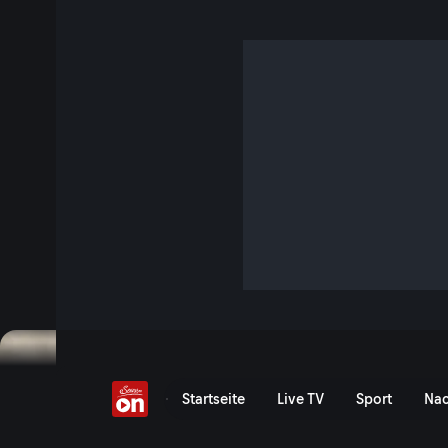
Ducati feiert Heimsieg!
2 Min. · Superbike - Pirelli Emilia-Romagna Round
Der 7. Saisonlauf der Superbike-WM in Misano: Alle wichti
WSBK am Samstag!
Jetzt ansehen
Zu den Event-Details
Ducati feiert Heimsieg! - 
Startseite
Live TV
Sport
Nac