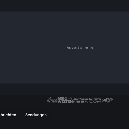
Advertisement
schlossen - die Hintergründe.
rvusTV On
hrichten
Sendungen