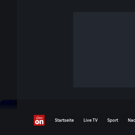
SPÖ-Rebell Dornauer
5 Min. · Talk im Hangar-7
Darum wurde Georg Dornauer wirklich aus der Partei ausge
Und: Gibt er jetzt sein Polit-Comeback mit eigener Liste?
Jetzt ansehen
Serie anzeigen
SPÖ-Rebell Dornauer - Se
Startseite
Live TV
Sport
Nac