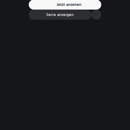
eigene Welt geben. Workhard sieht sich selbst als unabhängige
Jetzt ansehen
Feministin, die auch über die Schattenseiten ihrer Tätigkeit spricht.
Serie anzeigen