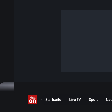
Titelkampf spitzt sich z
3 Min. · DTM - Lausitzring
Das Sonntagsrennen der DTM auf dem Lausitzring bringt b
in die Gesamtwertung. Vor dem Norisring liegen die Titela
Jetzt ansehen
Zu den Event-Details
Lausitzring: Highlights Re
Startseite
Live TV
Sport
Nac