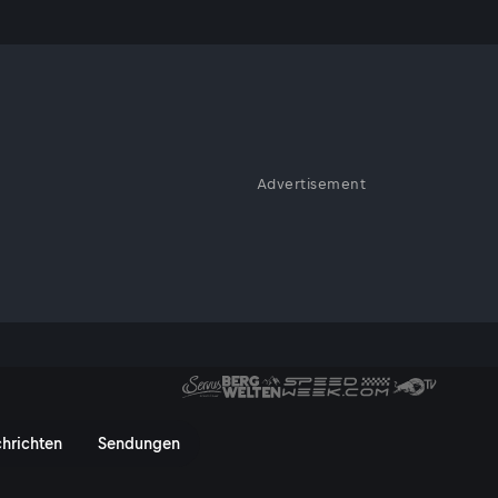
u!
Advertisement
ei großer Hitze neue Bewegung
nwärter dicht beieinander.
nnen 2 | DTM - Stop 3 - Servus
hrichten
Sendungen