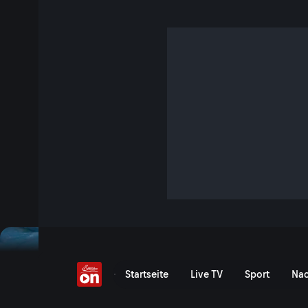
Mallorca: Überraschen
47 Min. · Terra Mater
Abseits von Klischees und Stränden zeigt Mallorca seine ü
Jetzt ansehen
Serie anzeigen
Mallorca: Überraschend Wi
Startseite
Live TV
Sport
Nac