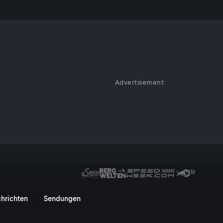
Advertisement
d Wild
berraschend wilde Seite.
ld - ServusTV On
hrichten
Sendungen