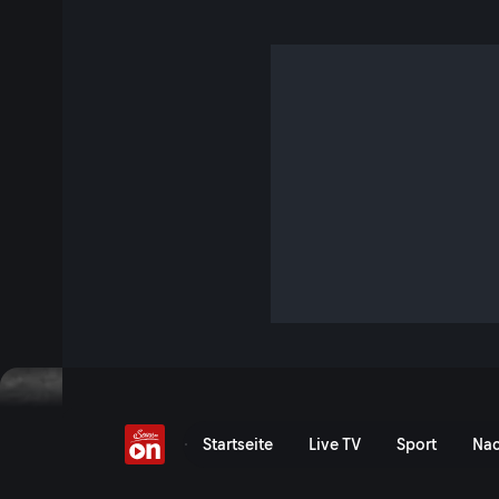
Haben wir ein Fliegenh
7 Min. · TM Wissen
Die Fruchtfliege Drosophila ist ein unverzichtbares Modell 
Gene ähneln den unseren und liefern spannende Einblicke i
Nun soll sie sogar helfen, den komplexen Schaltplan des 
entschlüsseln.
Jetzt ansehen
Serie anzeigen
Haben wir ein Fliegenhirn?
Startseite
Live TV
Sport
Nac