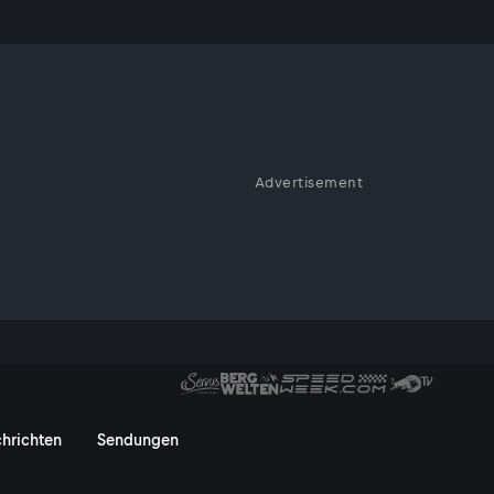
irn?
Advertisement
in der Genetikforschung. Ihre
n Zellbiologie und Krankheiten.
menschlichen Gehirns zu
 - ServusTV On
hrichten
Sendungen