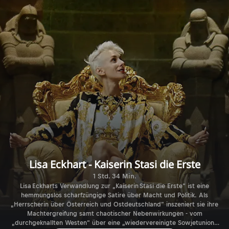
Lisa Eckhart - Kaiserin Stasi die Erste
1 Std. 34 Min.
Lisa Eckharts Verwandlung zur „Kaiserin Stasi die Erste“ ist eine
hemmungslos scharfzüngige Satire über Macht und Politik. Als
„Herrscherin über Österreich und Ostdeutschland“ inszeniert sie ihre
Machtergreifung samt chaotischer Nebenwirkungen - vom
„durchgeknallten Westen“ über eine „wiedervereinigte Sowjetunion“