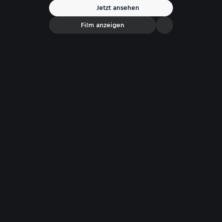
bis zu Attentats-Versuchen aus dem Familienkreis. Die gebürtige
Jetzt ansehen
Steirerin ist bekannt für ihren virtuos-provokanten Umgang mit
Sprache und Grenzen.
Film anzeigen