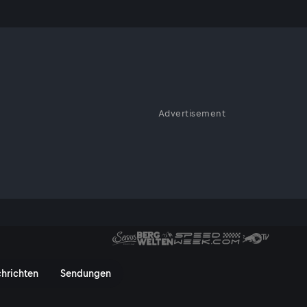
tor
Advertisement
e Portugal seine
 bekamen es Top-Star Cristiano
blik Kongo zu tun. Die
aberkannt - ServusTV On
hrichten
Sendungen