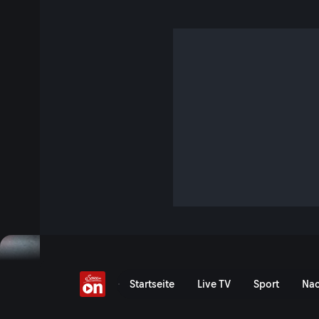
Bitter! Portugal-Traum
aberkannt
8 Min. · FIFA Fussball-Weltmeisterschaft 2026
Highlights: Portugal vs. DR Kongo - FIFA WM 2026 | Startet
weltmeisterliche Reise mit einem Pflichtsieg? Zum Auftakt
Ronaldo & Co. mit dem Team aus der Demokratischen Repu
Highlights im Video!
Jetzt ansehen
Bitter! Portugal-Traumtor 
Startseite
Live TV
Sport
Nac