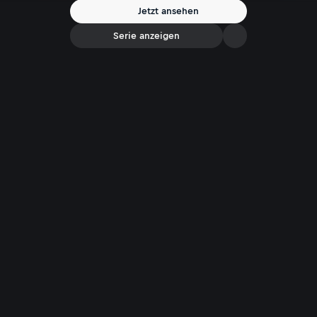
Täters beitragen, ist eine Belohnung in Höhe von EUR 1.000,-
Jetzt ansehen
ausgeschrieben.
Serie anzeigen