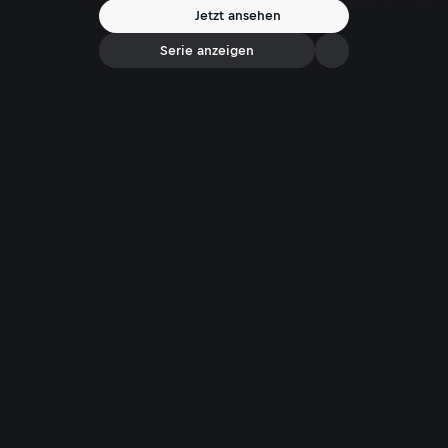
entfernt denn je. Woran scheitern die Verhandlungen immer wieder?
Jetzt ansehen
Und warum gelingt nicht einmal US-Präsident Donald Trump der
versprochene Durchbruch?
Serie anzeigen