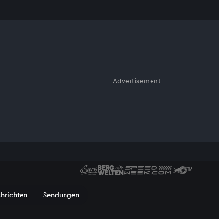
on |
Advertisement
r Welt, und auch die 113.
en Rennfahrern liegen
er fünf Bergankünfte, vier
ei Zeitfahren. Die
m Video!
u - Gavarnie-Gèdre (186 km) | 
hrichten
Sendungen