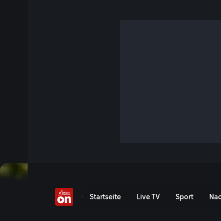
Pogacar fährt allen dav
Highlights - 6. Etappe
19 Min. · Tour de France
Die Tour de France gilt zu Recht als härtestes Radrennen de
Auflage der „Großen Schleife" hat es wieder in sich: Vor d
insgesamt 3.333 Kilometer, verteilt auf 21 Etappen - darunt
Etappen in hügeligem Gelände, sieben Flachetappen und zw
Höhepunkte der 6. Etappe von Pau nach Gavarnie-Gèdre i
Jetzt ansehen
Zu den Event-Details
Highlights - 6. Etappe: Pa
Startseite
Live TV
Sport
Nac