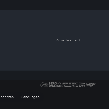
hulen
Advertisement
ern mit Deutsch-Förderbedarf,
 und weitere Themen im
en - ServusTV On
hrichten
Sendungen