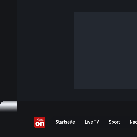
Deutsch-Defizite an Sc
3 Min. · Servus am Abend
In Städten Oberösterreichs steigt der Anteil an Volksschül
während die Quote am Land deutlich niedriger ist. Dieses
Bundesländer-Überblick.
Jetzt ansehen
Serie anzeigen
Deutsch-Defizite an Schul
Startseite
Live TV
Sport
Nac