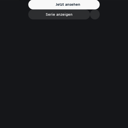
und die Verantwortung von Politik und Industrie für eine nachhaltige,
Jetzt ansehen
starke europäische Wirtschaft.
Serie anzeigen