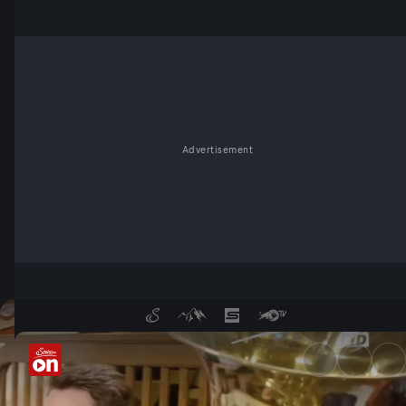
Advertisement
WüdaraMusi - Schützenfreud