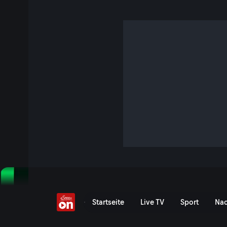
UEFA Europa Conferen
Event-Serie anzeigen
UEFA Europa Conference L
Startseite
Live TV
Sport
Nac