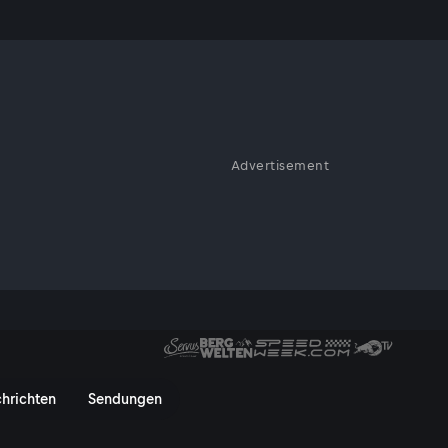
Advertisement
ce League
eague - ServusTV On
hrichten
Sendungen