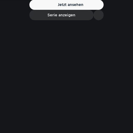
Mann, Ex-Tennisprofi Joshua Eagle, und dem gemeinsamen Sohn lebt.
Jetzt ansehen
Im Gespräch blickt sie offen auf ihre Karriere, ihr Privatleben und ihren
Job als Tennis-Expertin.
Serie anzeigen