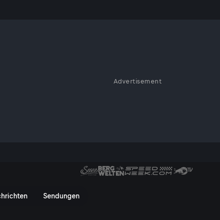
en 1
Advertisement
 Circuit live bei ServusTV und
WSBK Rennen 1 - ServusTV On
hrichten
Sendungen