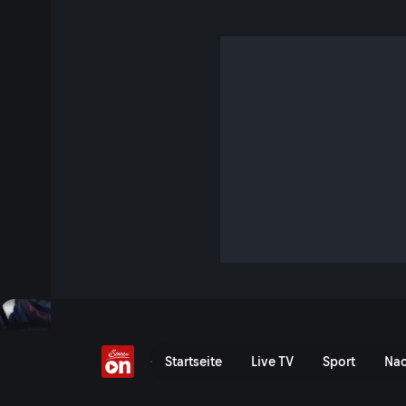
Donington: WSBK Renn
Replay verfügbar
Kein Rennen verpassen: Lauf 1 der WSBK am Donington Park
ServusTV On.
Replay ansehen
Prosecco DOC UK Round: 
Startseite
Live TV
Sport
Nac