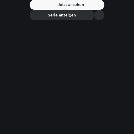
und zeigt die bemerkenswerte Anpassungsfähigkeit dieser Affenart an
Jetzt ansehen
ihre Umgebung.
Serie anzeigen