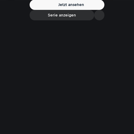
lange Forststraße immer entlang der Ache, die – wie die zahlreichen
Jetzt ansehen
Almen – zum Rasten einlädt.
Serie anzeigen