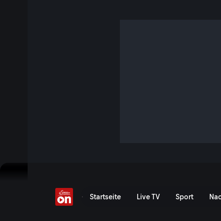
Wackelt die Regierung?
41 Min. · Links. Rechts. Mitte - Duell der Meinungsmacher
Ein wachsendes Budgetdefizit, Führungsdebatten und mang
Regierung auf die Probe. Steht ein politischer Umbruch be
Stabilisierung?
Jetzt ansehen
Serie anzeigen
Wackelt die Regierung? - 
Startseite
Live TV
Sport
Nac