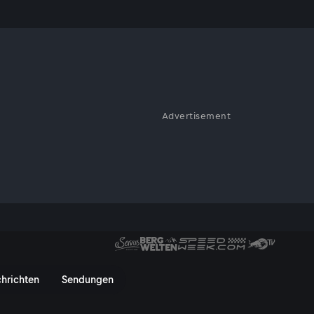
Advertisement
elnde Transparenz stellen die
vor oder gelingt die
ServusTV On
hrichten
Sendungen