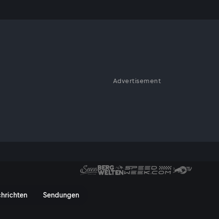
Advertisement
 den großartigen Kabarettisten
ühnenstar: Alex Kristan fand
irtuosen Parodien und
hnenleben und ihre
hörenswertes Gespräch!
 Kristan | Best of - ServusTV 
hrichten
Sendungen