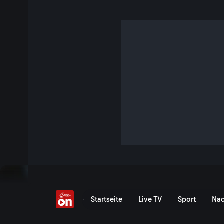
Alex Kristan | Best of
S1 E1 · 12 Min. · Die Gruaberin
In dieser Folge von "Die Gruaberin" begrüßt Monika Gruber
und Kollegen Alex Kristan. Vom Motorsport-Reporter zum B
seine wahre Leidenschaft im Kabarett und begeistert mit v
treffsicherem Humor. Gemeinsam sprechen sie über ihr Bü
Lebenswege. Witzig, ehrlich, unterhaltsam - ein zutiefst 
Jetzt ansehen
Serie anzeigen
Mit Monika Gruber und Alex
Startseite
Live TV
Sport
Nac