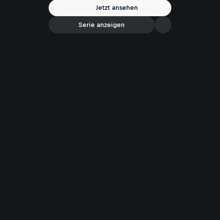
gesellschaftlich nicht erwünscht ist. Besonders in Deutschland spitzt
Jetzt ansehen
sich der Kampf um die Meinungsfreiheit zu. Wo liegen die Grenzen der
freien Meinungsäußerung?
Serie anzeigen