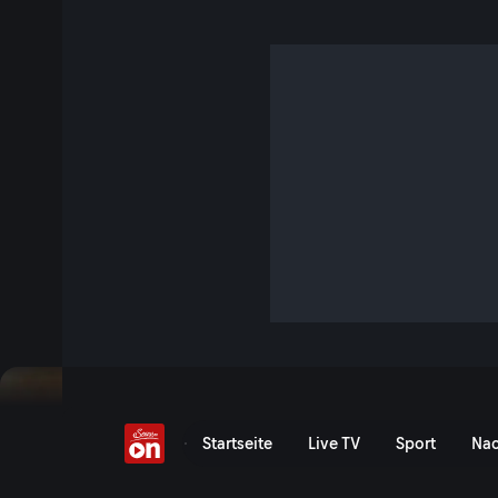
HIRSCHER X ERZBERG -
9 Min. · FIM Hard Enduro World Championship
Marcel Hirscher und sein Abenteuer Red Bull Erzbergrodeo
sich der ultimativen Herausforderung - hier geht es für ih
den Berg und das Motorrad. Und nicht zuletzt um den Spa
empfindet, wenn man sich 40 Kilometer gnadenlosem Terr
Jetzt ansehen
Zu den Event-Details
HIRSCHER X ERZBERG: EP1 
Startseite
Live TV
Sport
Nac