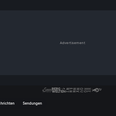
 EP1
Advertisement
: Der Ausnahme-Athlet stellt
n nicht um den Sieg, sondern um
ß und die Emotionen, die man
ain widmet.
- Vorbereitung - ServusTV On
hrichten
Sendungen