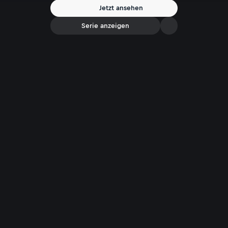
Kriminalfälle. Die Hilfe der Zuschauer ist gefragt, wenn es darum geht
Jetzt ansehen
ungelöste Fälle aufzuklären, unbekannte Täter zu identifizieren oder
flüchtige Verbrecher aufzuspüren.
Serie anzeigen