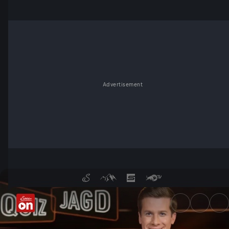
Advertisement
Quizjagd | Folge 33 - Servus