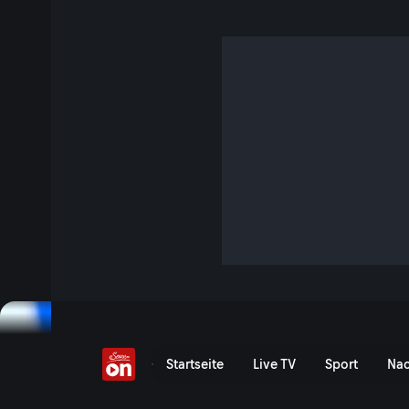
Entscheidung durch co
Fernschuss!
10 Min. · FIFA Fussball-Weltmeisterschaft 2026
Highlights: Australien vs. Türkei - FIFA WM 2026 | In Vanco
und die Türkei den 1. Spieltag in Gruppe D. Die Türken keh
die WM-Bühne zurück, die "Socceroos" setzen auf Tempo ü
GAK-Legionär Italiano.
Jetzt ansehen
Entscheidung durch coolen
Startseite
Live TV
Sport
Nac