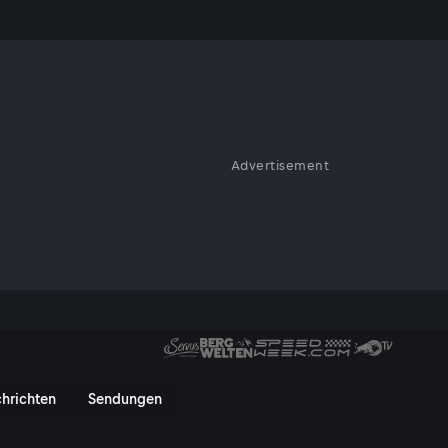
olen
Advertisement
uver komplettieren Australien
ren nach 24 Jahren wieder auf
ber Irankunda, Metcalfe und
 Fernschuss! - ServusTV On
hrichten
Sendungen