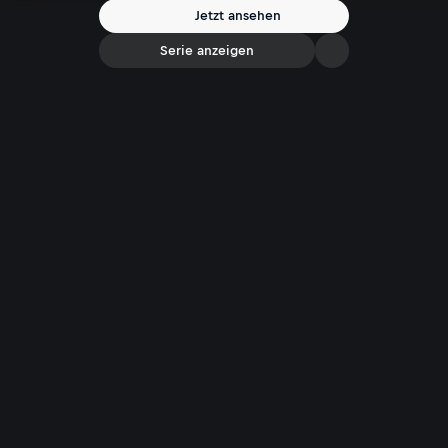
auf seine internationale Karriere zurück, die stets von schicksalhaften
Jetzt ansehen
Wendungen geprägt war. Heute ist er froh, die große Zeit des
Entertainments erlebt zu haben.
Serie anzeigen